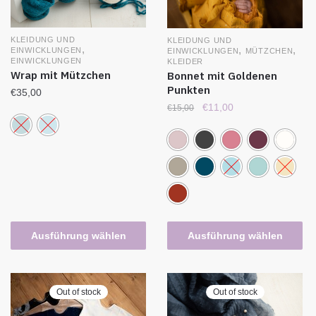
KLEIDUNG UND
KLEIDUNG UND
,
,
,
EINWICKLUNGEN
EINWICKLUNGEN
MÜTZCHEN
EINWICKLUNGEN
KLEIDER
Wrap mit Mützchen
Bonnet mit Goldenen
Punkten
€
35,00
€
11,00
€
15,00
Ausführung wählen
Ausführung wählen
Out of stock
Out of stock