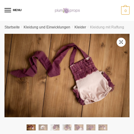
MENU
0
Startseite
/
Kleidung und Einwicklungen
/
Kleider
/
Kleidung mit Raffung
🔍