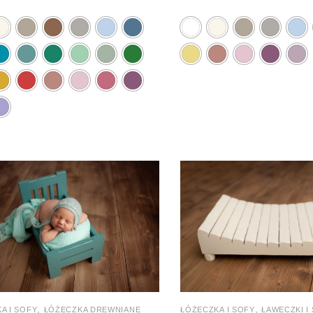
,
,
A I SOFY
ŁÓŻECZKA DREWNIANE
ŁÓŻECZKA I SOFY
ŁAWECZKI I