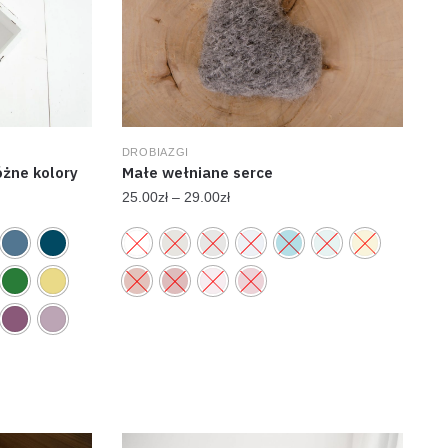
DROBIAZGI
żne kolory
Małe wełniane serce
25.00
zł
–
29.00
zł