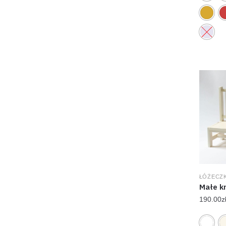
ŁÓŻECZK
Małe k
190.00
z