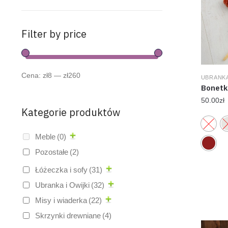
Filter by price
Cena:
zł8
—
zł260
UBRANKA
Bonetk
50.00
zł
Kategorie produktów
Meble
(0)
Pozostałe
(2)
Łóżeczka i sofy
(31)
Ubranka i Owijki
(32)
Misy i wiaderka
(22)
Skrzynki drewniane
(4)