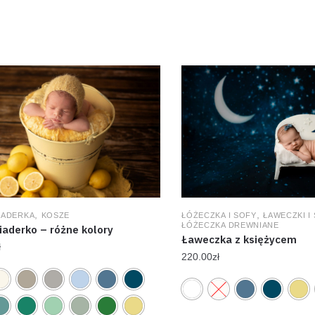
,
,
WIADERKA
KOSZE
ŁÓŻECZKA I SOFY
ŁAWECZKI I
ŁÓŻECZKA DREWNIANE
iaderko – różne kolory
Ławeczka z księżycem
ł
220.00
zł