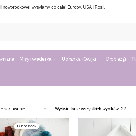
i noworodkowej wysyłamy do całej Europy, USA i Rosji.
ewniane
Misy i wiaderka
Ubranka i Owijki
Drobiazgi
Tł
Wyświetlanie wszystkich wyników: 22
Out of stock