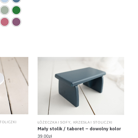
,
TOLICZKI
ŁÓŻECZKA I SOFY
KRZESŁA I STOLICZKI
Mały stolik / taboret – dowolny kolor
39.00
zł