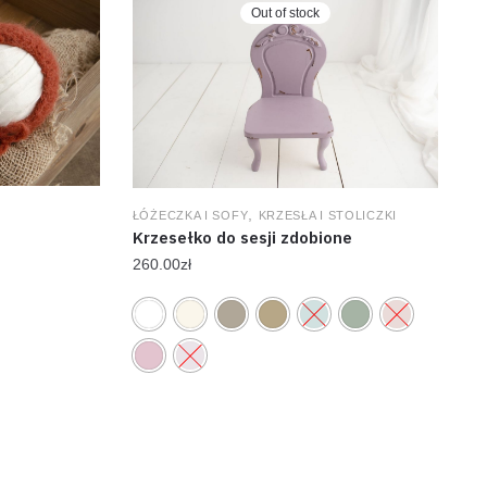
Out of stock
,
ŁÓŻECZKA I SOFY
KRZESŁA I STOLICZKI
Krzesełko do sesji zdobione
260.00
zł