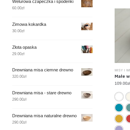
Welurowa czapeczka i spodenki
60.00
zł
Zimowa kokardka
30.00
zł
Złota opaska
29.00
zł
Drewniana misa ciemne drewno
MISY I 
Małe w
320.00
zł
109.00
z
Drewniana misa - stare drewno
290.00
zł
Drewniana misa naturalne drewno
290.00
zł