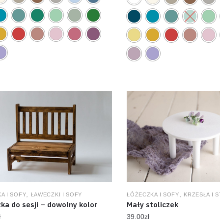
,
,
A I SOFY
ŁAWECZKI I SOFY
ŁÓŻECZKA I SOFY
KRZESŁA I S
a do sesji – dowolny kolor
Mały stoliczek
ł
39.00
zł