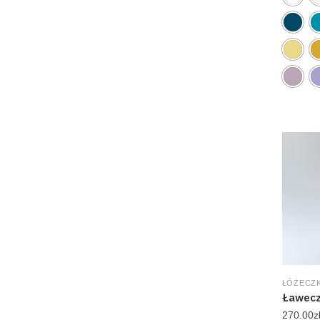
ŁÓŻECZK
Ławeczk
270.00
z