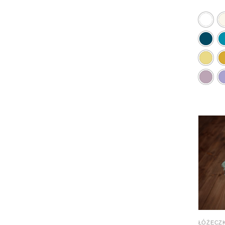
ŁÓŻECZK