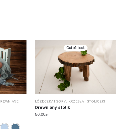
Out of stock
,
DREWNIANE
ŁÓŻECZKA I SOFY
KRZESŁA I STOLICZKI
Drewniany stolik
50.00
zł