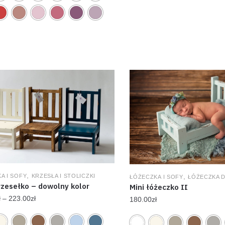
,
,
A I SOFY
KRZESŁA I STOLICZKI
ŁÓŻECZKA I SOFY
ŁÓŻECZKA 
rzesełko – dowolny kolor
Mini łóżeczko II
ł
–
223.00
zł
180.00
zł