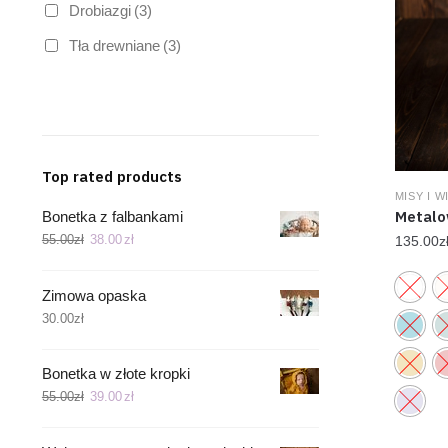
Drobiazgi
(3)
Tła drewniane
(3)
Top rated products
MISY I 
Metalo
Bonetka z falbankami
55.00
zł
38.00
zł
135.00
z
Zimowa opaska
30.00
zł
Bonetka w złote kropki
55.00
zł
39.00
zł