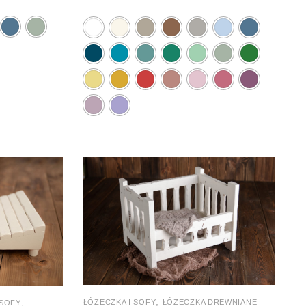
,
,
ŁÓŻECZKA I SOFY
ŁÓŻECZKA DREWNIANE
 SOFY