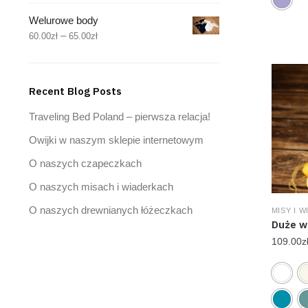
Welurowe body
–
60.00
zł
65.00
zł
Recent Blog Posts
Traveling Bed Poland – pierwsza relacja!
Owijki w naszym sklepie internetowym
O naszych czapeczkach
O naszych misach i wiaderkach
O naszych drewnianych łóżeczkach
MISY I 
Duże w
109.00
z