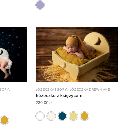
,
,
 SOFY
ŁÓŻECZKA I SOFY
ŁÓŻECZKA DREWNIANE
Łóżeczko z księżycami
230.00
zł