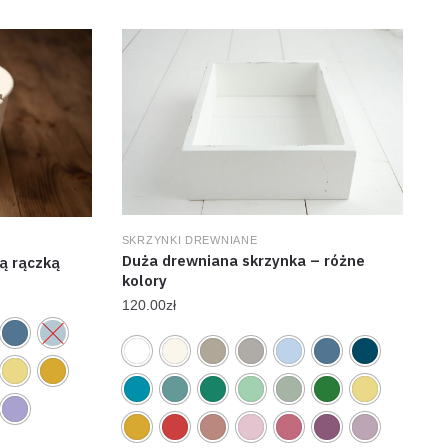
SKRZYNKI DREWNIANE
Duża drewniana skrzynka – różne
ą rączką
kolory
120.00
zł