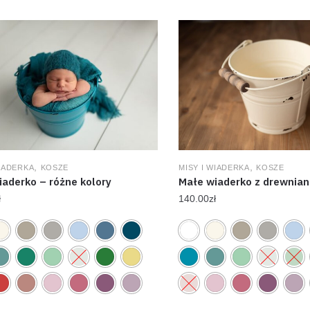
,
,
MISY I WIADERKA
KOSZE
WIADERKA
KOSZE
Małe wiaderko z drewnian
iaderko – różne kolory
140.00
zł
ł