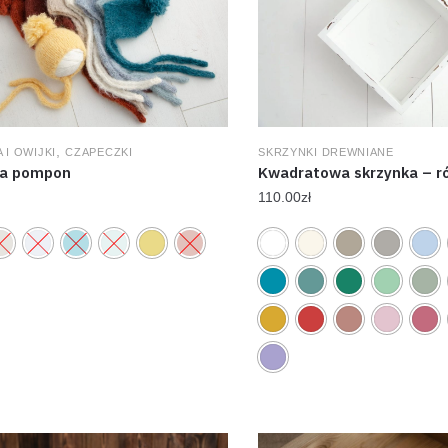
,
 I OWIJKI
CZAPECZKI
SKRZYNKI DREWNIANE
a pompon
Kwadratowa skrzynka – ró
110.00
zł