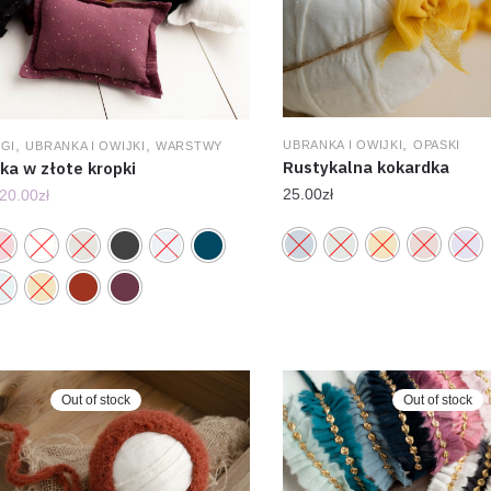
,
,
,
UBRANKA I OWIJKI
OPASKI
GI
UBRANKA I OWIJKI
WARSTWY
Rustykalna kokardka
ka w złote kropki
25.00
zł
20.00
zł
Out of stock
Out of stock