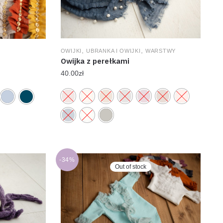
,
,
OWIJKI
UBRANKA I OWIJKI
WARSTWY
Owijka z perełkami
40.00
zł
-34%
Out of stock