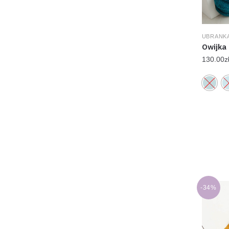
UBRANKA
Owijka 
130.00
z
-34%