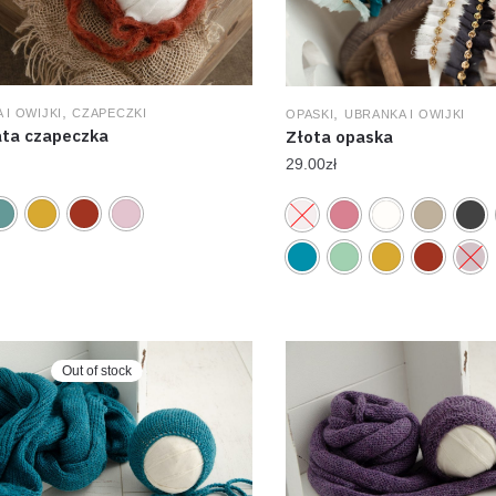
,
,
 I OWIJKI
CZAPECZKI
OPASKI
UBRANKA I OWIJKI
ta czapeczka
Złota opaska
29.00
zł
Out of stock