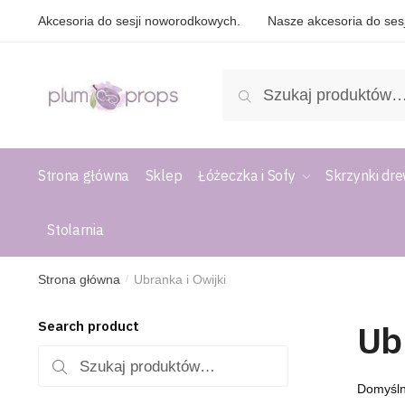
Akcesoria do sesji noworodkowych.
Nasze akcesoria do sesj
Szukaj
Strona główna
Sklep
Łóżeczka i Sofy
Skrzynki dr
Stolarnia
Strona główna
Ubranka i Owijki
/
Ub
Search product
Szukaj