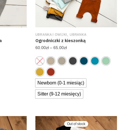
,
UBRANKA I OWIJKI
UBRANKA
a
Ogrodniczki z kieszonką
60.00
zł
–
65.00
zł
Newborn (0-1 miesiąc)
Sitter (9-12 miesięcy)
Out of stock