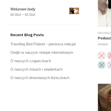
Welurowe body
–
60.00
zł
65.00
zł
DROBIAZ
Recent Blog Posts
Podusz
Traveling Bed Poland – pierwsza relacja!
29.00
zł
Owijki w naszym sklepie internetowym
O naszych czapeczkach
O naszych misach i wiaderkach
O naszych drewnianych łóżeczkach