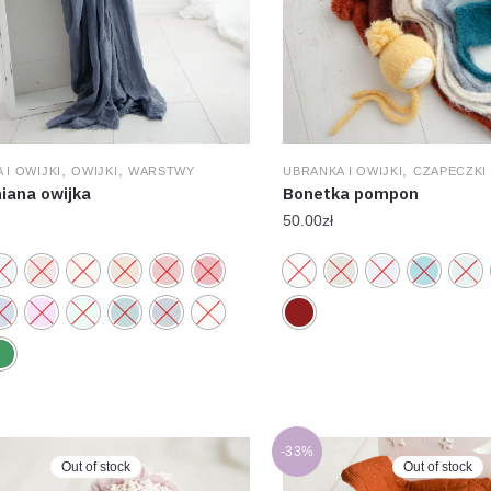
,
,
,
 I OWIJKI
OWIJKI
WARSTWY
UBRANKA I OWIJKI
CZAPECZKI
iana owijka
Bonetka pompon
50.00
zł
-33%
Out of stock
Out of stock