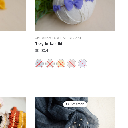
,
UBRANKA I OWIJKI
OPASKI
Trzy kokardki
30.00
zł
Out of stock