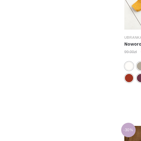
UBRANK
Noworo
99.00
zł
-30%