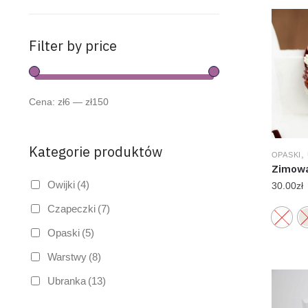
Filter by price
Cena:
zł6
—
zł150
Kategorie produktów
,
OPASKI
Zimowa
Owijki
(4)
30.00
zł
Czapeczki
(7)
Opaski
(5)
Warstwy
(8)
Ubranka
(13)