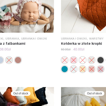
,
,
,
KI
UBRANKA
UBRANKA I OWIJKI
UBRANKA I OWIJKI
WARSTWY
a z falbankami
Kołderka w złote kropki
38.00
zł
40.00
zł
60.00
zł
Out of stock
Out of stock