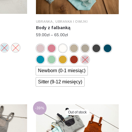
,
UBRANKA
UBRANKA I OWIJKI
Body z falbanką
59.00
zł
–
65.00
zł
Newborn (0-1 miesiąc)
Sitter (9-12 miesięcy)
-39%
Out of stock