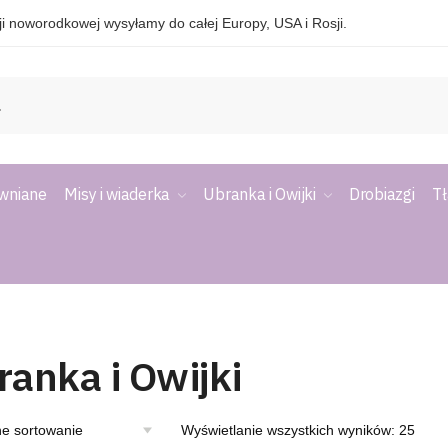
i noworodkowej wysyłamy do całej Europy, USA i Rosji.
ewniane
Misy i wiaderka
Ubranka i Owijki
Drobiazgi
Tł
ranka i Owijki
Wyświetlanie wszystkich wyników: 25