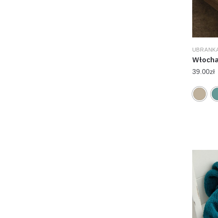
UBRANKA
Włocha
39.00
zł