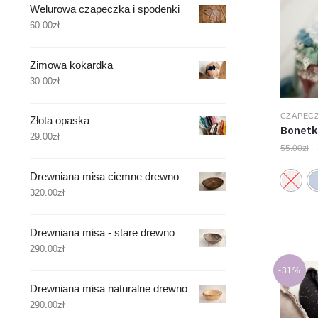
Welurowa czapeczka i spodenki
60.00
zł
Zimowa kokardka
30.00
zł
CZAPECZ
Złota opaska
Bonetk
29.00
zł
55.00
zł
Drewniana misa ciemne drewno
320.00
zł
Drewniana misa - stare drewno
290.00
zł
-31%
Drewniana misa naturalne drewno
290.00
zł