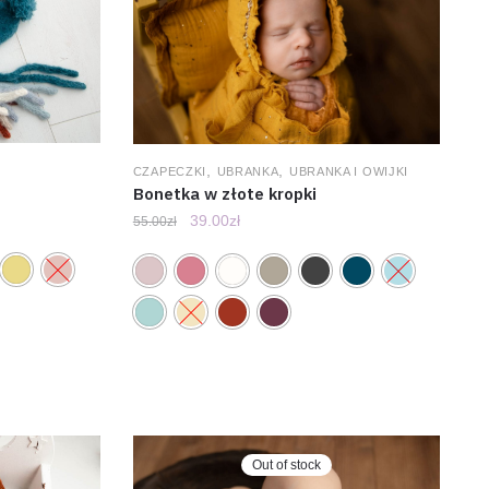
,
,
CZAPECZKI
UBRANKA
UBRANKA I OWIJKI
Bonetka w złote kropki
39.00
zł
55.00
zł
Out of stock