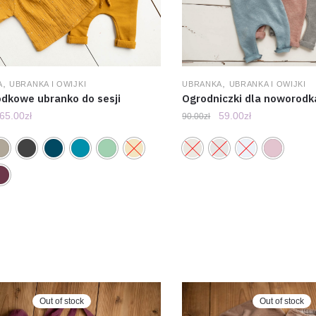
,
,
A
UBRANKA I OWIJKI
UBRANKA
UBRANKA I OWIJKI
dkowe ubranko do sesji
Ogrodniczki dla noworodk
65.00
zł
59.00
zł
90.00
zł
Out of stock
Out of stock