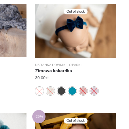
Out of stock
,
UBRANKA I OWIJKI
OPASKI
Zimowa kokardka
30.00
zł
-29%
Out of stock