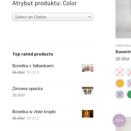
Atrybut produktu: Color
Select an Option
UBRANKA
Bawełn
Top rated products
32.00
zł
Bonetka z falbankami
55.00
zł
38.00
zł
Zimowa opaska
30.00
zł
Bonetka w złote kropki
55.00
zł
39.00
zł
-31%