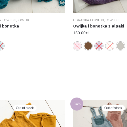
,
,
 I OWIJKI
OWIJKI
UBRANKA I OWIJKI
OWIJKI
i bonetka
Owijka i bonetka z alpaki
ł
150.00
zł
-34%
Out of stock
Out of stock