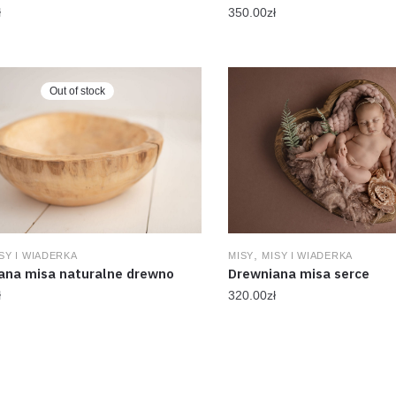
ł
350.00
zł
Out of stock
,
MISY
MISY I WIADERKA
SY I WIADERKA
Drewniana misa serce
ana misa naturalne drewno
320.00
zł
ł