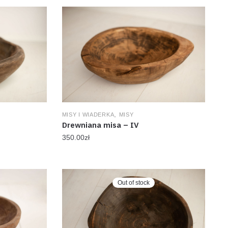
,
MISY I WIADERKA
MISY
Drewniana misa – IV
350.00
zł
Out of stock