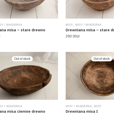
,
SY I WIADERKA
MISY
MISY I WIADERKA
ana misa – stare drewno
Drewniana misa – stare d
ł
290.00
zł
Out of stock
Out of stock
,
SY I WIADERKA
MISY I WIADERKA
MISY
ana misa ciemne drewno
Drewniana misa I