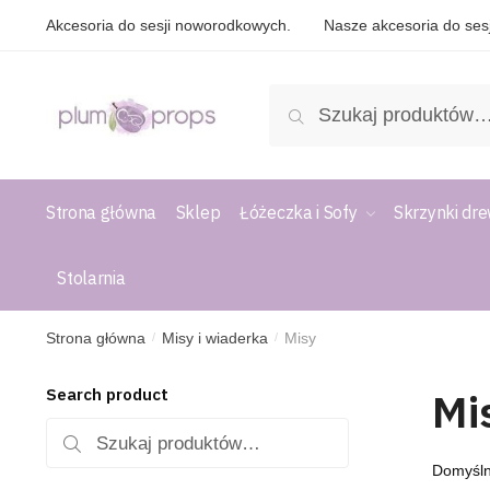
Akcesoria do sesji noworodkowych.
Nasze akcesoria do sesj
Szukaj
Strona główna
Sklep
Łóżeczka i Sofy
Skrzynki dr
Stolarnia
Strona główna
Misy i wiaderka
Misy
/
/
Mi
Search product
Szukaj