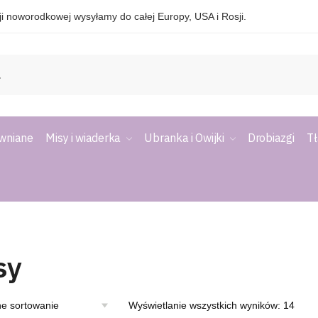
i noworodkowej wysyłamy do całej Europy, USA i Rosji.
ewniane
Misy i wiaderka
Ubranka i Owijki
Drobiazgi
Tł
sy
Wyświetlanie wszystkich wyników: 14