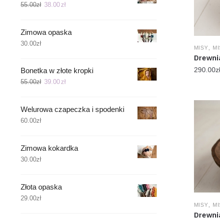
55.00
zł
38.00
zł
Zimowa opaska
30.00
zł
,
MISY
MI
Drewni
290.00
z
Bonetka w złote kropki
55.00
zł
39.00
zł
Welurowa czapeczka i spodenki
60.00
zł
Zimowa kokardka
30.00
zł
Złota opaska
29.00
zł
,
MISY
MI
Drewni