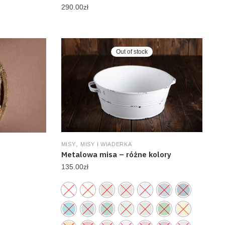
290.00
zł
Out of stock
,
MISY
MISY I WIADERKA
Metalowa misa – różne kolory
135.00
zł