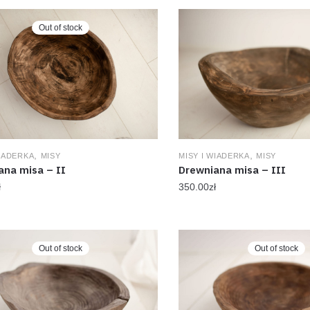
Out of stock
,
,
WIADERKA
MISY
MISY I WIADERKA
MISY
ana misa – II
Drewniana misa – III
ł
350.00
zł
Out of stock
Out of stock