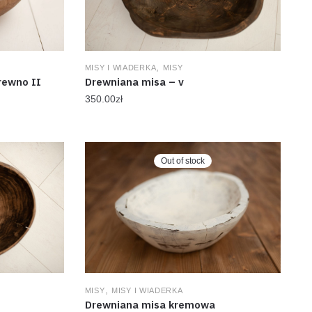
,
MISY I WIADERKA
MISY
rewno II
Drewniana misa – v
350.00
zł
Out of stock
,
MISY
MISY I WIADERKA
Drewniana misa kremowa