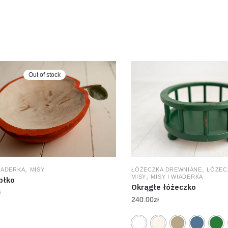
Out of stock
,
,
WIADERKA
MISY
ŁÓŻECZKA DREWNIANE
ŁÓŻEC
,
MISY
MISY I WIADERKA
błko
Okrągłe łóżeczko
ł
240.00
zł