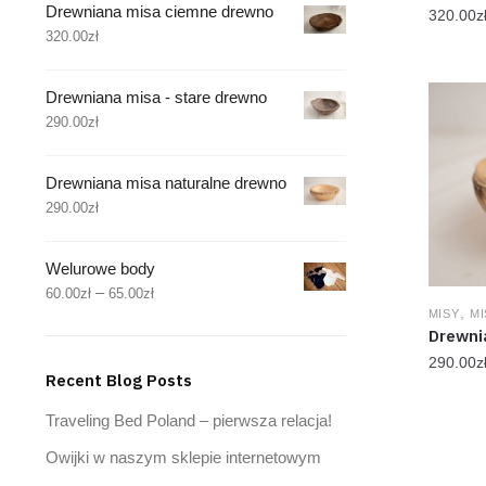
Drewniana misa ciemne drewno
320.00
z
320.00
zł
Drewniana misa - stare drewno
290.00
zł
Drewniana misa naturalne drewno
290.00
zł
Welurowe body
–
60.00
zł
65.00
zł
,
MISY
MI
Drewni
290.00
z
Recent Blog Posts
Traveling Bed Poland – pierwsza relacja!
Owijki w naszym sklepie internetowym