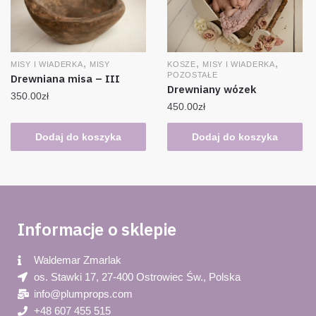
,
,
,
KOSZE
MISY I WIADERKA
MISY I WIADERKA
MISY
POZOSTAŁE
Drewniana misa – III
Drewniany wózek
350.00
zł
450.00
zł
Dodaj do koszyka
Dodaj do koszyka
Informacje o sklepie
Waldemar Zmarlak​
os. Stawki 17, 27-400 Ostrowiec Św., Polska
info@plumprops.com
+48 607 455 515