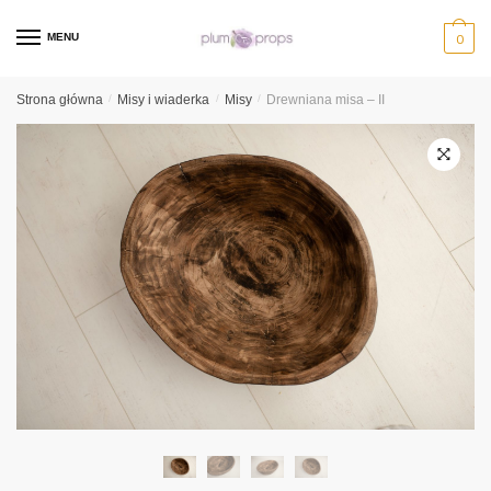
MENU
0
Strona główna
/
Misy i wiaderka
/
Misy
/
Drewniana misa – II
🔍