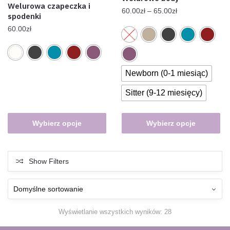
Welurowa czapeczka i
60.00
zł
–
65.00
zł
spodenki
60.00
zł
Newborn (0-1 miesiąc)
Sitter (9-12 miesięcy)
Wybierz opcje
Wybierz opcje
Show Filters
Wyświetlanie wszystkich wyników: 28