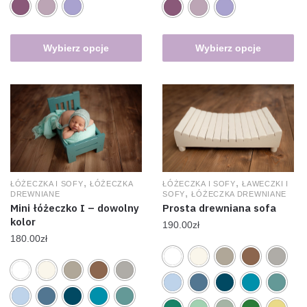
Wybierz opcje
Wybierz opcje
,
,
ŁÓŻECZKA I SOFY
ŁÓŻECZKA
ŁÓŻECZKA I SOFY
ŁAWECZKI I
,
DREWNIANE
SOFY
ŁÓŻECZKA DREWNIANE
Mini łóżeczko I – dowolny
Prosta drewniana sofa
kolor
190.00
zł
180.00
zł