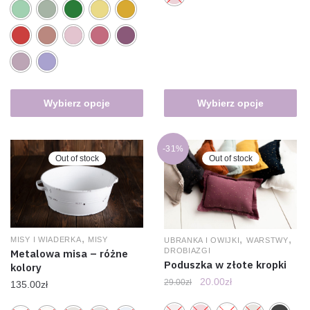
Wybierz opcje
Wybierz opcje
-31%
Out of stock
Out of stock
,
,
,
MISY I WIADERKA
MISY
UBRANKA I OWIJKI
WARSTWY
DROBIAZGI
Metalowa misa – różne
Poduszka w złote kropki
kolory
20.00
zł
29.00
zł
135.00
zł