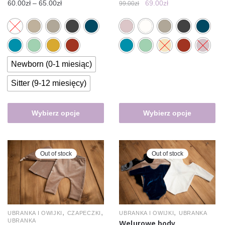
60.00
zł
–
65.00
zł
69.00
zł
99.00
zł
Newborn (0-1 miesiąc)
Sitter (9-12 miesięcy)
Wybierz opcje
Wybierz opcje
Out of stock
Out of stock
,
,
,
UBRANKA I OWIJKI
CZAPECZKI
UBRANKA I OWIJKI
UBRANKA
UBRANKA
Welurowe body