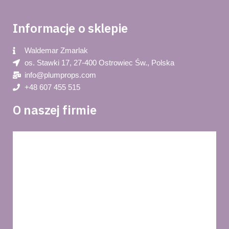
Informacje o sklepie
Waldemar Zmarlak​
os. Stawki 17, 27-400 Ostrowiec Św., Polska
info@plumprops.com
+48 607 455 515
O naszej firmie
Blog
Polityka prywatności
O nas
Regulamin