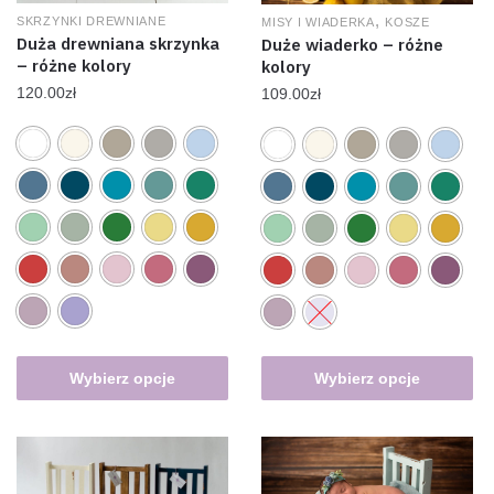
,
SKRZYNKI DREWNIANE
MISY I WIADERKA
KOSZE
Duża drewniana skrzynka
Duże wiaderko – różne
– różne kolory
kolory
120.00
zł
109.00
zł
Wybierz opcje
Wybierz opcje