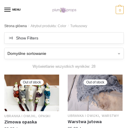
MENU
0
Strona główna
/
Atrybut produktu: Color
/
Turkusowy
Show Filters
Wyświetlanie wszystkich wyników: 28
Out of stock
Out of stock
,
,
UBRANKA I OWIJKI
WARSTWY
UBRANKA I OWIJKI
OPASKI
Warstwa jutowa
Zimowa opaska