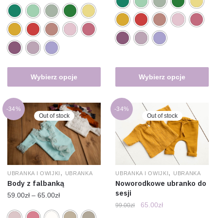
Wybierz opcje
Wybierz opcje
-34%
-34%
Out of stock
Out of stock
,
,
UBRANKA I OWIJKI
UBRANKA
UBRANKA I OWIJKI
UBRANKA
Body z falbanką
Noworodkowe ubranko do
sesji
59.00
zł
–
65.00
zł
65.00
zł
99.00
zł