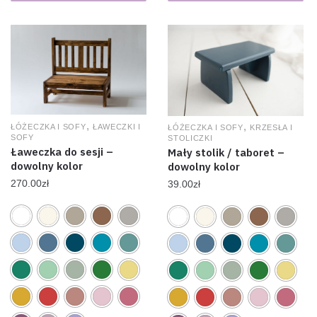
,
,
ŁÓŻECZKA I SOFY
ŁAWECZKI I
ŁÓŻECZKA I SOFY
KRZESŁA I
SOFY
STOLICZKI
Ławeczka do sesji –
Mały stolik / taboret –
dowolny kolor
dowolny kolor
270.00
zł
39.00
zł