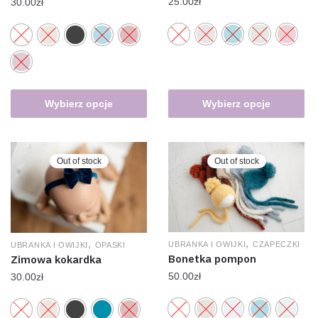
25.00
zł
30.00
zł
Wybierz opcje
Wybierz opcje
Out of stock
Out of stock
,
,
UBRANKA I OWIJKI
CZAPECZKI
UBRANKA I OWIJKI
OPASKI
Bonetka pompon
Zimowa kokardka
50.00
zł
30.00
zł