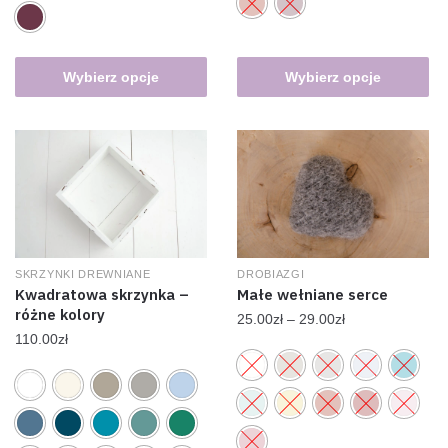
Wybierz opcje
Wybierz opcje
SKRZYNKI DREWNIANE
DROBIAZGI
Kwadratowa skrzynka –
Małe wełniane serce
różne kolory
25.00
zł
–
29.00
zł
110.00
zł