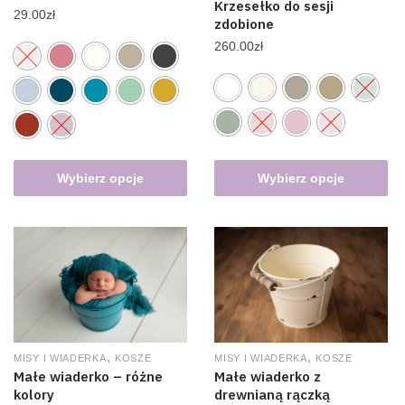
Krzesełko do sesji
29.00
zł
zdobione
260.00
zł
Wybierz opcje
Wybierz opcje
,
,
MISY I WIADERKA
KOSZE
MISY I WIADERKA
KOSZE
Małe wiaderko z
Małe wiaderko – różne
drewnianą rączką
kolory