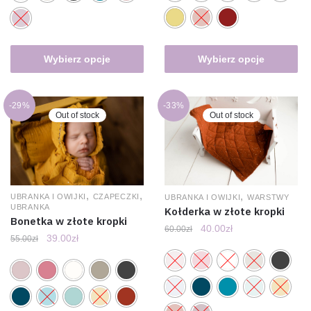
Wybierz opcje
Wybierz opcje
-29%
-33%
Out of stock
Out of stock
,
,
,
UBRANKA I OWIJKI
CZAPECZKI
UBRANKA I OWIJKI
WARSTWY
UBRANKA
Kołderka w złote kropki
Bonetka w złote kropki
40.00
zł
60.00
zł
39.00
zł
55.00
zł