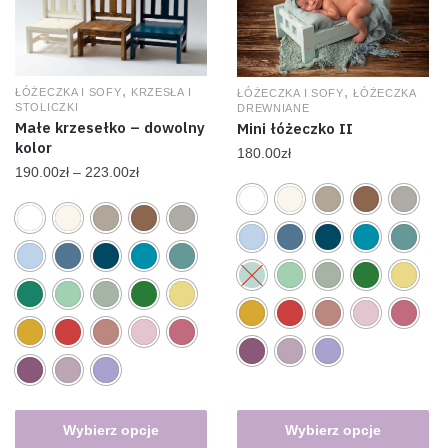
,
,
ŁÓŻECZKA I SOFY
KRZESŁA I
ŁÓŻECZKA I SOFY
ŁÓŻECZKA
STOLICZKI
DREWNIANE
Małe krzesełko – dowolny
Mini łóżeczko II
kolor
180.00
zł
190.00
zł
–
223.00
zł
Wybierz opcje
Wybierz opcje