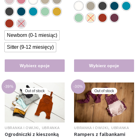
Newborn (0-1 miesiąc)
Sitter (9-12 miesięcy)
Wybierz opcje
Wybierz opcje
-39%
-30%
Out of stock
Out of stock
,
,
UBRANKA I OWIJKI
UBRANKA
UBRANKA I OWIJKI
UBRANKA
Ogrodniczki z kieszonką
Rampers z falbankami