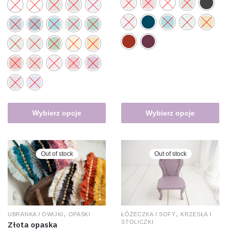
Wybierz opcje
Wybierz opcje
Out of stock
Out of stock
,
,
UBRANKA I OWIJKI
OPASKI
ŁÓŻECZKA I SOFY
KRZESŁA I
STOLICZKI
Złota opaska